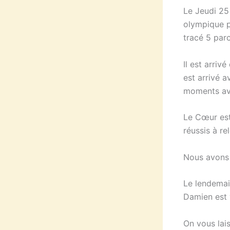
Le Jeudi 25
olympique p
tracé 5 par
Il est arriv
est arrivé 
moments ave
Le Cœur est
réussis à re
Nous avons d
Le lendemai
Damien est v
On vous lai