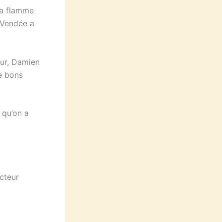
la flamme
 Vendée a
eur, Damien
de bons
 qu’on a
ecteur