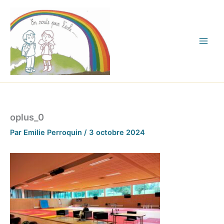
Aller
au
contenu
oplus_0
Par
Emilie Perroquin
/
3 octobre 2024