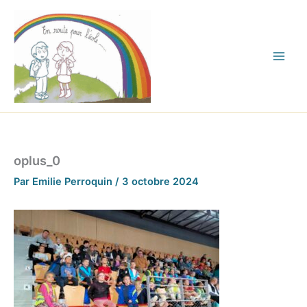
Aller
au
contenu
oplus_0
Par
Emilie Perroquin
/
3 octobre 2024